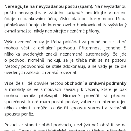
Nereagujte na nevyžádanou poštu (spam).
Na nevyžádanou
poštu nereagujte, v žádném případě nesdělujte e-mailem
údaje o bankovním účtu, číslo platební karty nebo třeba
přihlašovací údaje do internetového bankovnictví. Nevyžádaný
e-mail smažte, nikdy neotvírejte neznámé přílohy.
Výše uvedené znaky je třeba pokládat za pouhé indicie, které
mohou vést k odhalení podvodu. Přítomnost jednoho či
několika uvedených znaků neznamená automaticky, že jde
o podvod, nicméně indikují, že je třeba mít se na pozoru.
Metody podvodníků se stále zdokonalují, a ne vždy je lze dle
uvedených základních znaků rozeznat.
Ví se, že si lidé obvykle nečtou
obchodní a smluvní podmínky
a mnohdy se ve smlouvách zavazují k věcem, které je pak
mohou nemile překvapit. Nicméně prověřit si předem
společnost, které mám poslat peníze, zabere na internetu jen
několik minut a může to ušetřit spoustu starostí a zachránit
spoustu peněz.
Pokud se stanete obětí podvodu, nezbývá než obrátit se na
policii. Evropské spotřebitelské centrum v těchto případech