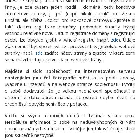
adresa je stejná jako adresa skutečně existující a registrované
firmy. Je zde ovšem jeden rozdíl – doména, tedy koncovka
internetové adresy, je jiná (např. nikoli „.co.uk“ pro Velkou
Británii, ale třeba „.co.cc“ pro Kokosové ostrovy). Zjistěte si
také datum registrace domény; podvodné stránky bývají
většinou relativně nové. Datum registrace domény a registrující
osobu lze obvykle zjistit v ‚whois‘ registru (např.
zde
). Údaje
však nemusí být spolehlivé. Lze provést i tzv. geolokaci webové
stránky (např.
zde
zadáte název strany a zjistíte, v které zemi
se nachází hostující server dané webové strany).
Najděte si sídlo společnosti na internetovém serveru
nabízejícím pouliční fotografie měst
, a to podle adresy,
uváděné u inzerátů a na webové stránce společnosti. Tvrdí-li
o sobě dodavatel, že je velkou nadnárodní společností, a
přitom se daná adresa nachází uprostřed obytné čtvrti na
předměstí, obvykle není něco v pořádku.
Važte si svých osobních údajů.
I ty mají velkou cenu.
Nesdělujte informace o sobě na nedůvěryhodných či Vám
dosud neznámých stránkách. Uvádějte jen takové údaje, které
jsou skutečně nezbytné.