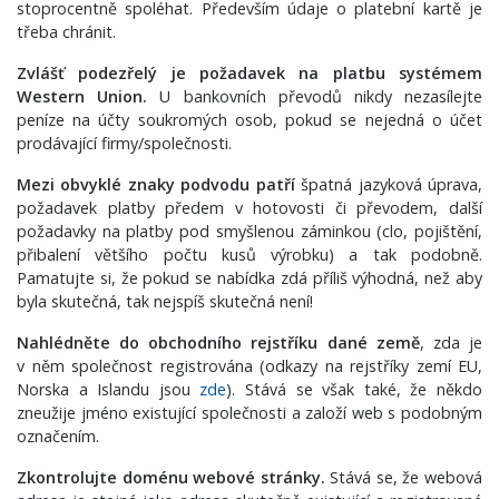
stoprocentně spoléhat. Především údaje o platební kartě je
třeba chránit.
Zvlášť podezřelý je požadavek na platbu systémem
Western Union.
U bankovních převodů nikdy nezasílejte
peníze na účty soukromých osob, pokud se nejedná o účet
prodávající firmy/společnosti.
Mezi obvyklé znaky podvodu patří
špatná jazyková úprava,
požadavek platby předem v hotovosti či převodem, další
požadavky na platby pod smyšlenou záminkou (clo, pojištění,
přibalení většího počtu kusů výrobku) a tak podobně.
Pamatujte si, že pokud se nabídka zdá příliš výhodná, než aby
byla skutečná, tak nejspíš skutečná není!
Nahlédněte do obchodního rejstříku dané země
, zda je
v něm společnost registrována (odkazy na rejstříky zemí EU,
Norska a Islandu jsou
zde
). Stává se však také, že někdo
zneužije jméno existující společnosti a založí web s podobným
označením.
Zkontrolujte doménu webové stránky.
Stává se, že webová