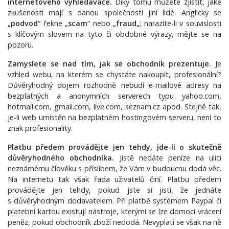
internetového vyhledávače.
Díky tomu můžete zjistit, jaké
zkušenosti mají s danou společností jiní lidé. Anglicky se
„
podvod
“ řekne „
scam
“ nebo „
fraud
„; narazíte-li v souvislosti
s klíčovým slovem na tyto či obdobné výrazy, mějte se na
pozoru.
Zamyslete se nad tím, jak se obchodník prezentuje.
Je
vzhled webu, na kterém se chystáte nakoupit, profesionální?
Důvěryhodný dojem rozhodně nebudí e-mailové adresy na
bezplatných a anonymních serverech typu yahoo.com,
hotmail.com, gmail.com, live.com, seznam.cz apod. Stejně tak,
je-li web umístěn na bezplatném hostingovém serveru, není to
znak profesionality.
Platbu předem provádějte jen tehdy, jde-li o skutečně
důvěryhodného obchodníka.
Jistě nedáte peníze na ulici
neznámému člověku s příslibem, že Vám v budoucnu dodá věc.
Na internetu tak však řada uživatelů činí. Platbu předem
provádějte jen tehdy, pokud jste si jisti, že jednáte
s důvěryhodným dodavatelem. Při platbě systémem Paypal či
platební kartou existují nástroje, kterými se lze domoci vrácení
peněz, pokud obchodník zboží nedodá. Nevyplatí se však na ně