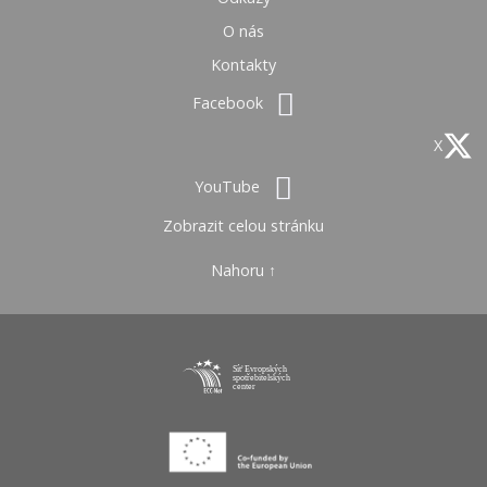
O nás
Kontakty
Facebook
X
YouTube
Zobrazit celou stránku
Nahoru ↑